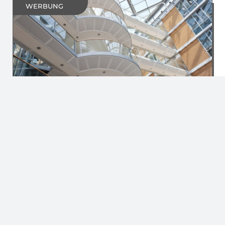
WERBUNG
Werbeanzeige
NEUBERGER GEBÄUDEAUTOMATION
Gebäudeautomation, Building Control, MSR-
Technik, Gebäudeleittechnik und
Energiemanagement.