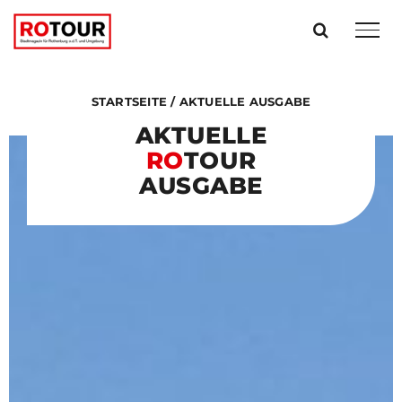
Zum
Inhalt
springen
STARTSEITE
/
AKTUELLE AUSGABE
AKTUELLE
RO
TOUR
AUSGABE