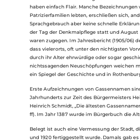
haben einfach Flair. Manche Bezeichnungen w
Patrizierfamilien lebten, erschließen sich, a
Sprachgebrauch aber keine schnelle Erkläru
der Tag der Denkmalpflege statt und August 
waren zugegen. Im Jahresbericht (1905/06) de
dass vielerorts, oft unter den nichtigsten V
durch ihr Alter ehrwürdige oder sogar gesc
nichtssagenden Neuschöpfungen weichen mü
ein Spiegel der Geschichte und in Rothenbur
Erste Aufzeichnungen von Gassennamen sind 
Jahrhunderts zur Zeit des Bürgermeisters Hein
Heinrich Schmidt, „Die ältesten Gassennamen d
ff). Im Jahr 1387 wurde im Bürgerbuch die Alt
Belegt ist auch eine Vermessung der Stadt, 
und 1920 fertiggestellt wurde. Damals gab es 