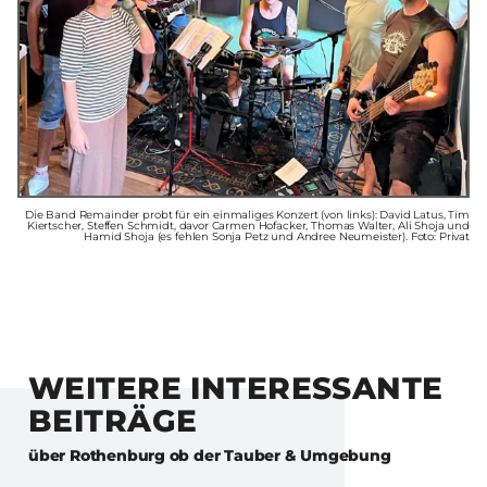
Die Band Remainder probt für ein einmaliges Konzert (von links): David Latus, Tim
Kiertscher, Steffen Schmidt, davor Carmen Hofacker, Thomas Walter, Ali Shoja und
Hamid Shoja (es fehlen Sonja Petz und Andree Neumeister). Foto: Privat
WEITERE INTERESSANTE
BEITRÄGE
über
Rothenburg ob der Tauber & Umgebung