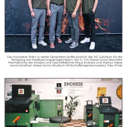
Das innovative Team in vierter Generation durfte kürzlich das 40. Jubiläum für die
Fertigung von Holzfeuerungsanlagen feiern. Von li.: Tim Heese Junior (Bachelor
Mechatronik), die Inhaber und Geschäftsführer Klaus Endress und Markus Heese
sowie Jonathan Heese Junior (Studium Wirtschaftsingenieurwesen). Foto: Privat