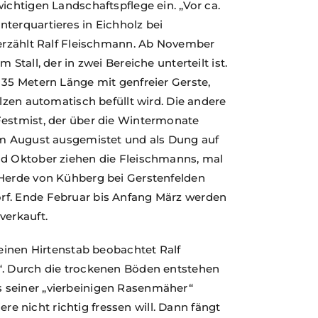
ichtigen Landschaftspflege ein. „Vor ca.
terquartieres in Eichholz bei
 erzählt Ralf Fleischmann. Ab November
Stall, der in zwei Bereiche unterteilt ist.
 35 Metern Länge mit genfreier Gerste,
alzen automatisch befüllt wird. Die andere
Festmist, der über die Wintermonate
 im August ausgemistet und als Dung auf
nd Oktober ziehen die Fleischmanns, mal
 Herde von Kühberg bei Gerstenfelden
rf. Ende Februar bis Anfang März werden
verkauft.
seinen Hirtenstab beobachtet Ralf
“. Durch die trockenen Böden entstehen
 seiner „vierbeinigen Rasenmäher“
iere nicht richtig fressen will. Dann fängt