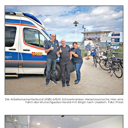
Der Arbeitersamariterbund (ASB) erfüllt Schwerkranken Herzenswünsche. Hier eine
Fahrt des Wunschgastes Harald mit Birgit nach Usedom. Foto: Privat