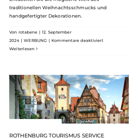
traditionellen Weihnachtsschmucks und
handgefertigter Dekorationen.
Von
rotabene
|
12. September
für
2024
|
WERBUNG
|
Kommentare deaktiviert
Käthe
Weiterlesen
Wohlfahrt
Weihnachtsdorf
ROTHENBURG TOURISMUS SERVICE