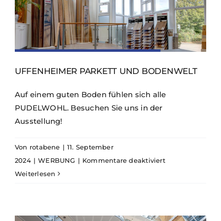
UFFENHEIMER PARKETT UND BODENWELT
Auf einem guten Boden fühlen sich alle
PUDELWOHL. Besuchen Sie uns in der
Ausstellung!
Von
rotabene
|
11. September
für
2024
|
WERBUNG
|
Kommentare deaktiviert
Uffenheimer
Weiterlesen
Parkett
und
Bodenwelt