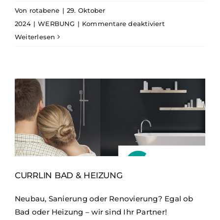
Von
rotabene
|
29. Oktober
für
2024
|
WERBUNG
|
Kommentare deaktiviert
Modernisiere
Weiterlesen
jetzt
dein
Zuhause
für
mehr
Komfort
und
Energieeffizienz
CURRLIN BAD & HEIZUNG
Neubau, Sanierung oder Renovierung? Egal ob
Bad oder Heizung – wir sind Ihr Partner!