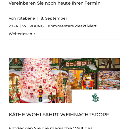
Vereinbaren Sie noch heute Ihren Termin.
Von
rotabene
|
18. September
für
2024
|
WERBUNG
|
Kommentare deaktiviert
Currlin
Weiterlesen
Bad
&
Heizung
KÄTHE WOHLFAHRT WEIHNACHTSDORF
Entdecken Sie die magische Welt des